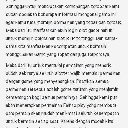
Sehingga untuk menciptakan kemenangan terbesar kami
sudah sediakan beberapa informasi mengenai game ini
agar kamu bisa memilih permainan yang tepat dan terbaik.
Maka dari itu manfaatkan akun login slot gacor hari ini
untuk memilih permainan slot RTP tertinggi. Dan sama-
sama kita manfaatkan kesempatan untuk bermain
menggunakan Game yang tepat dan juga terpercaya.
Maka dari itu untuk memulai permainan yang menarik
sudah sekiranya seluruh slotter wajib memulai permainan
dengan game yang menyenangkan. Pastikan semua
permainan tersebut adalah game taruhan yang menjamin
kemenangan bagi semua pemainnya. Sehingga kami pun
akan menerapkan permainan Fair to play yang membuat
para pemain akan mudah menikmati seluruh kesempatan
untuk bermain setiap saat. Karena dengan mudah kita