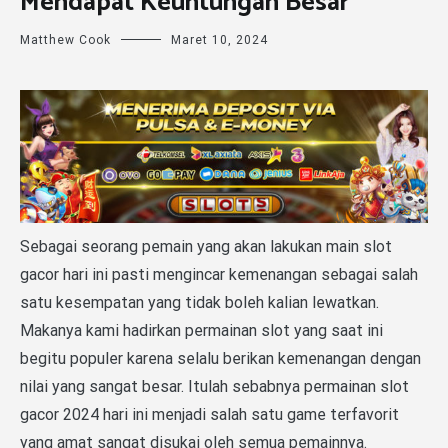
Mendapat Keuntungan Besar
Matthew Cook
Maret 10, 2024
S
ebagai seorang pemain yang akan lakukan main slot
gacor hari ini pasti mengincar kemenangan sebagai salah
satu kesempatan yang tidak boleh kalian lewatkan.
Makanya kami hadirkan permainan slot yang saat ini
begitu populer karena selalu berikan kemenangan dengan
nilai yang sangat besar. Itulah sebabnya permainan slot
gacor 2024 hari ini menjadi salah satu game terfavorit
yang amat sangat disukai oleh semua pemainnya.