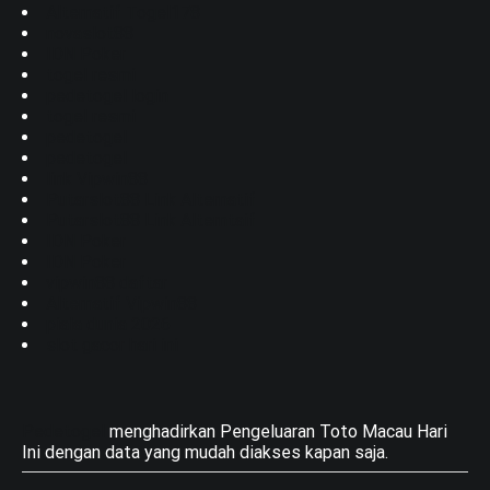
Alternatif Togel178
novaslot88
IDN Poker
togel resmi
pedetogel login
togel resmi
pedetogel
pedetogel
link Vipwin88
Putarslot88 Link Alternatif
Putarslot88 Link Alterntaif
IDN Poker
IDN Poker
vipwin88 daftar
Alternatif Vipwin88
piala dunia 2026
slot gacor hari ini
Pedetogel
menghadirkan Pengeluaran Toto Macau Hari
Ini dengan data yang mudah diakses kapan saja.