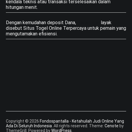
kendala teknis atau transaksi terselesaikan dalam
hitungan menit.
Dengan kemudahan deposit Dana,
Pedetogel
layak
disebut Situs Togel Online Terpercaya untuk pemain yang
mengutamakan efisiensi.
Copyright © 2026
Fondospantalla - Ketahuilah Judi Online Yang
Ada Di Seluruh Indonesia
. All rights reserved. Theme:
Cenote
by
ThemeGrill. Powered by
WordPress
.