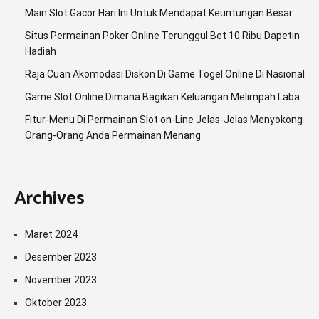
Main Slot Gacor Hari Ini Untuk Mendapat Keuntungan Besar
Situs Permainan Poker Online Terunggul Bet 10 Ribu Dapetin
Hadiah
Raja Cuan Akomodasi Diskon Di Game Togel Online Di Nasional
Game Slot Online Dimana Bagikan Keluangan Melimpah Laba
Fitur-Menu Di Permainan Slot on-Line Jelas-Jelas Menyokong
Orang-Orang Anda Permainan Menang
Archives
Maret 2024
Desember 2023
November 2023
Oktober 2023