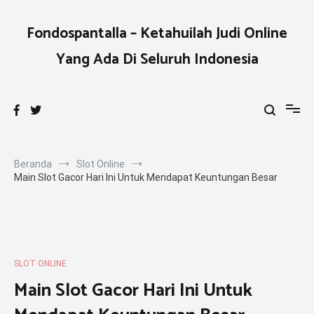
Loncat
ke
Fondospantalla – Ketahuilah Judi Online
konten
Yang Ada Di Seluruh Indonesia
Beranda
Slot Online
Main Slot Gacor Hari Ini Untuk Mendapat Keuntungan Besar
SLOT ONLINE
Main Slot Gacor Hari Ini Untuk