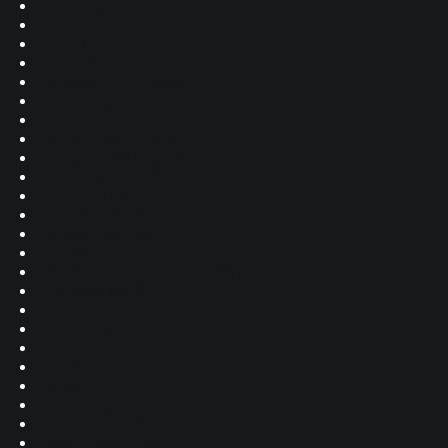
idn poker
IDN Poker
Dadu Online
Judi Dadu
Keluaran Toto Macau
pedetogel
pedetogel login
Daftar Dadu Online
Togelslot88 Link Daftar
indo7poker resmi
idn poker 88
putarslot88 resmi
togelslot88 resmi
slot88 gacor
daftar slot online terpercaya
link nova slot88
informasi
situs togel 178
situs hongkong178
poker
togel 178
guava live22
idn poker resmi
indo7poker.it.com