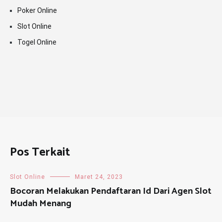
Poker Online
Slot Online
Togel Online
Pos Terkait
Slot Online
Maret 24, 2023
Bocoran Melakukan Pendaftaran Id Dari Agen Slot
Mudah Menang