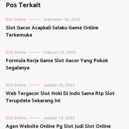
Pos Terkait
Slot Online
September 30, 2023
Slot Gacor Acapkali Selaku Game Online
Terkemuka
Slot Online
Februari 13, 2023
Formula Kerja Game Slot Gacor Yang Pokok
Segalanya
Slot Online
Januari 20, 2023
Web Tergacor Slot Hoki Di Indo Sama Rtp Slot
Terupdate Sekarang Ini
Slot Online
Januari 13, 2023
Agen Website Online Pg Slot Judi Slot Online