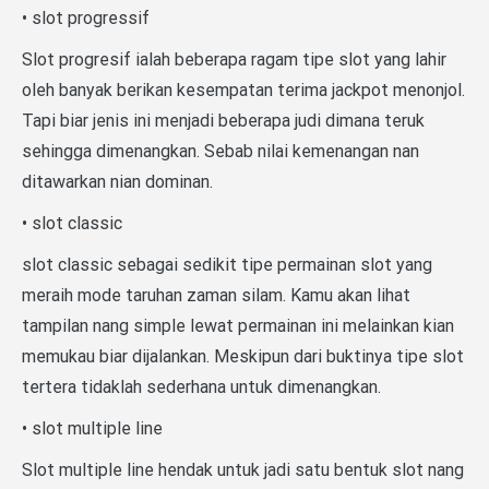
• slot progressif
Slot progresif ialah beberapa ragam tipe slot yang lahir
oleh banyak berikan kesempatan terima jackpot menonjol.
Tapi biar jenis ini menjadi beberapa judi dimana teruk
sehingga dimenangkan. Sebab nilai kemenangan nan
ditawarkan nian dominan.
• slot classic
slot classic sebagai sedikit tipe permainan slot yang
meraih mode taruhan zaman silam. Kamu akan lihat
tampilan nang simple lewat permainan ini melainkan kian
memukau biar dijalankan. Meskipun dari buktinya tipe slot
tertera tidaklah sederhana untuk dimenangkan.
• slot multiple line
Slot multiple line hendak untuk jadi satu bentuk slot nang