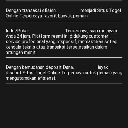
Dengan transaksi efisien,
Pedetogel
menjadi Situs Togel
Online Terpercaya favorit banyak pemain.
Indo7Poker,
Situs IDN Poker
Terpercaya, siap melayani
Anda 24 jam. Platform resmi ini didukung customer
service profesional yang responsif, memastikan setiap
kendala teknis atau transaksi terselesaikan dalam
hitungan menit.
Dengan kemudahan deposit Dana,
Pedetogel
layak
disebut Situs Togel Online Terpercaya untuk pemain yang
mengutamakan efisiensi.