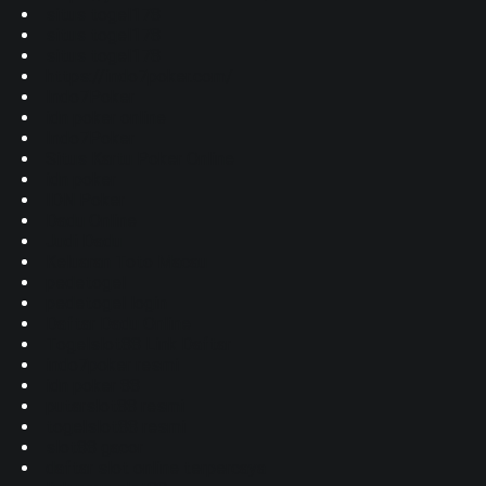
situs togel178
situs togel178
situs togel178
https://indo7poker.com/
Indo7Poker
idn poker online
Indo7Poker
Situs Kartu Poker Online
idn poker
IDN Poker
Dadu Online
Judi Dadu
Keluaran Toto Macau
pedetogel
pedetogel login
Daftar Dadu Online
Togelslot88 Link Daftar
indo7poker resmi
idn poker 88
putarslot88 resmi
togelslot88 resmi
slot88 gacor
daftar slot online terpercaya