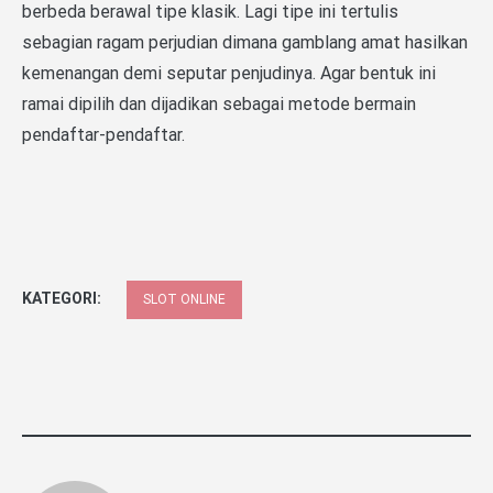
berbeda berawal tipe klasik. Lagi tipe ini tertulis
sebagian ragam perjudian dimana gamblang amat hasilkan
kemenangan demi seputar penjudinya. Agar bentuk ini
ramai dipilih dan dijadikan sebagai metode bermain
pendaftar-pendaftar.
KATEGORI:
SLOT ONLINE