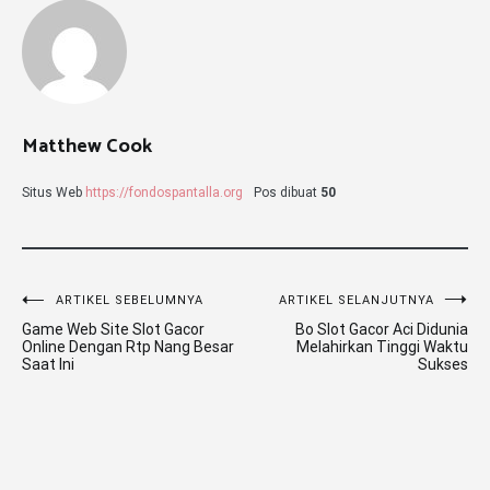
Matthew Cook
Situs Web
https://fondospantalla.org
Pos dibuat
50
Navigasi
ARTIKEL SEBELUMNYA
ARTIKEL SELANJUTNYA
Game Web Site Slot Gacor
Bo Slot Gacor Aci Didunia
pos
Online Dengan Rtp Nang Besar
Melahirkan Tinggi Waktu
Saat Ini
Sukses