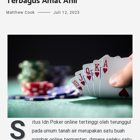
Terbagus Amat Ahli
Matthew Cook
Juli 12, 2023
S
itus Idn Poker online tertinggi oleh terunggul
pada umum tanah air merupakan satu buah
mimbar online termantap. dimana selaku satu