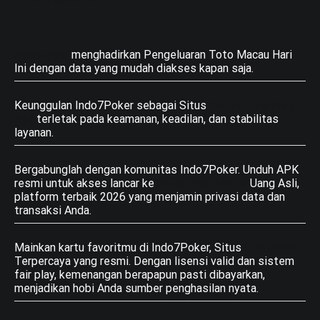
Pedetogel
menghadirkan Pengeluaran Toto Macau Hari
Ini dengan data yang mudah diakses kapan saja.
Keunggulan Indo7Poker sebagai Situs
Dadu Online Uang
Asli
terletak pada keamanan, keadilan, dan stabilitas
layanan.
Bergabunglah dengan komunitas Indo7Poker. Unduh APK
resmi untuk akses lancar ke
Situs Dadu Online
Uang Asli,
platform terbaik 2026 yang menjamin privasi data dan
transaksi Anda.
Mainkan kartu favoritmu di Indo7Poker, Situs
IDN Poker
Terpercaya yang resmi. Dengan lisensi valid dan sistem
fair play, kemenangan berapapun pasti dibayarkan,
menjadikan hobi Anda sumber penghasilan nyata.