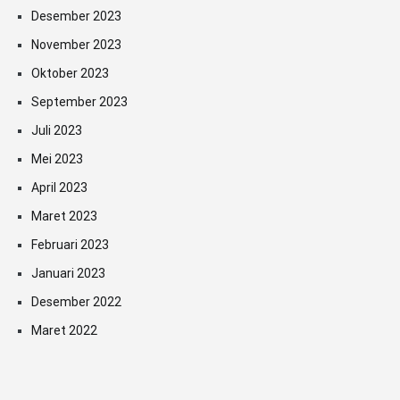
Desember 2023
November 2023
Oktober 2023
September 2023
Juli 2023
Mei 2023
April 2023
Maret 2023
Februari 2023
Januari 2023
Desember 2022
Maret 2022