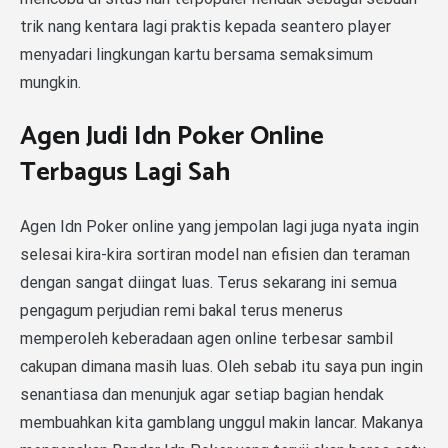
trik nang kentara lagi praktis kepada seantero player
menyadari lingkungan kartu bersama semaksimum
mungkin.
Agen Judi Idn Poker Online
Terbagus Lagi Sah
Agen Idn Poker online yang jempolan lagi juga nyata ingin
selesai kira-kira sortiran model nan efisien dan teraman
dengan sangat diingat luas. Terus sekarang ini semua
pengagum perjudian remi bakal terus menerus
memperoleh keberadaan agen online terbesar sambil
cakupan dimana masih luas. Oleh sebab itu saya pun ingin
senantiasa dan menunjuk agar setiap bagian hendak
membuahkan kita gamblang unggul makin lancar. Makanya