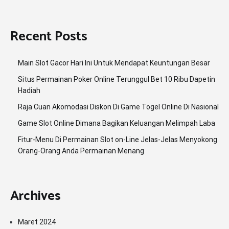
Recent Posts
Main Slot Gacor Hari Ini Untuk Mendapat Keuntungan Besar
Situs Permainan Poker Online Terunggul Bet 10 Ribu Dapetin
Hadiah
Raja Cuan Akomodasi Diskon Di Game Togel Online Di Nasional
Game Slot Online Dimana Bagikan Keluangan Melimpah Laba
Fitur-Menu Di Permainan Slot on-Line Jelas-Jelas Menyokong
Orang-Orang Anda Permainan Menang
Archives
Maret 2024