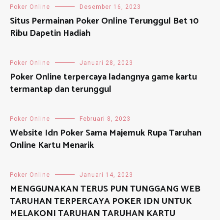
Poker Online
Desember 16, 2023
Situs Permainan Poker Online Terunggul Bet 10
Ribu Dapetin Hadiah
Poker Online
Januari 28, 2023
Poker Online terpercaya ladangnya game kartu
termantap dan terunggul
Poker Online
Februari 8, 2023
Website Idn Poker Sama Majemuk Rupa Taruhan
Online Kartu Menarik
Poker Online
Januari 14, 2023
MENGGUNAKAN TERUS PUN TUNGGANG WEB
TARUHAN TERPERCAYA POKER IDN UNTUK
MELAKONI TARUHAN TARUHAN KARTU