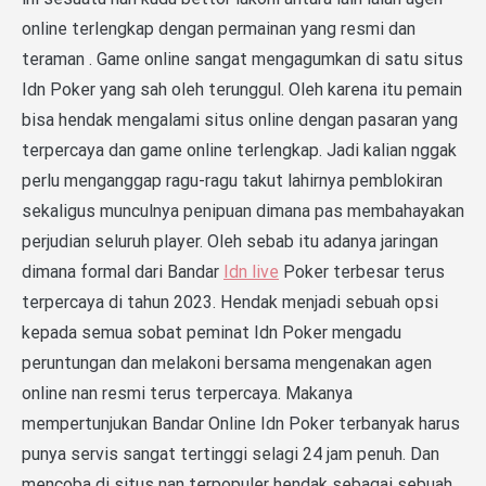
online terlengkap dengan permainan yang resmi dan
teraman . Game online sangat mengagumkan di satu situs
Idn Poker yang sah oleh terunggul. Oleh karena itu pemain
bisa hendak mengalami situs online dengan pasaran yang
terpercaya dan game online terlengkap. Jadi kalian nggak
perlu menganggap ragu-ragu takut lahirnya pemblokiran
sekaligus munculnya penipuan dimana pas membahayakan
perjudian seluruh player. Oleh sebab itu adanya jaringan
dimana formal dari Bandar
Idn live
Poker terbesar terus
terpercaya di tahun 2023. Hendak menjadi sebuah opsi
kepada semua sobat peminat Idn Poker mengadu
peruntungan dan melakoni bersama mengenakan agen
online nan resmi terus terpercaya. Makanya
mempertunjukan Bandar Online Idn Poker terbanyak harus
punya servis sangat tertinggi selagi 24 jam penuh. Dan
mencoba di situs nan terpopuler hendak sebagai sebuah